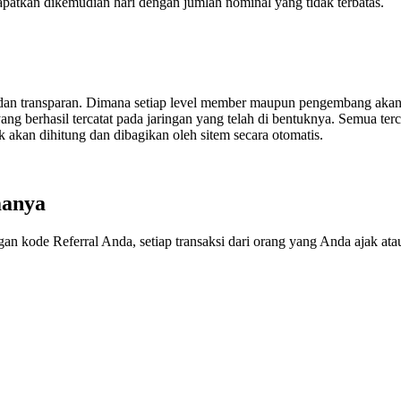
patkan dikemudian hari dengan jumlah nominal yang tidak terbatas.
 transparan. Dimana setiap level member maupun pengembang akan m
yang berhasil tercatat pada jaringan yang telah di bentuknya. Semua ter
duk akan dihitung dan dibagikan oleh sitem secara otomatis.
manya
de Referral Anda, setiap transaksi dari orang yang Anda ajak atau 