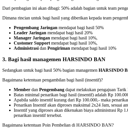
Dari pembagian ini akan dibagi: 50% adalah bagian untuk team pe
Dimana rincian untuk bagi hasil yang diberikan kepada team pengemb
Pengembang Jaringan
mendapat bagi hasil 50%
Leader Jaringan
mendapat bagi hasil 20%
Manager Jaringan
mendapat bagi hasil 10%,
Customer Support
mendapat bagi hasil 10%,
Administrasi
dan
Pengiriman
mendapat bagi hasil 10%
3. Bagi hasil managemen HARSINDO BAN
Sedangkan untuk bagi hasil 50% bagian managemen
HARSINDO 
Bagaimana ketentuan pengambilan bagi hasil (insentif)?
Member
dan
Pengembang
dapat melakukan pengajuan Tarik In
Batas minimal penarikan bagi hasil (insentif) adalah Rp 100.00
Apabila saldo insentif kurang dari Rp 100.000,- maka penarika
Penarikan Insentif akan diproses maksimal 2x24 Jam, sesuai an
Insentif yang diproses akan dikenakan biaya administrasi Rp 1.
penarikan insentif tersebut.
Bagaimana ketentuan Poin Pembelian di HARSINDO BAN?