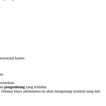
N
.
rasional kantor.
an.
penarikan.
tau
pengembang
yang terdaftar.
). Dimana biaya administrasi ini akan mengurangi nominal uang dari