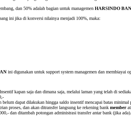
ngembang, dan 50% adalah bagian untuk managemen
HARSINDO BA
ang ini jika di konversi nilainya menjadi 100%, maka:
BAN
ini digunakan untuk support system managemen dan membiayai ope
sentif kapan saja dan dimana saja, melalui laman yang telah di sediak
0,-
n belum dapat dilakukan hingga saldo insentif mencapai batas minimal 
trian proses, dan akan ditransfer langsung ke rekening bank
member
a
000,- dan ditambah potongan administrasi transfer antar bank (jika ada