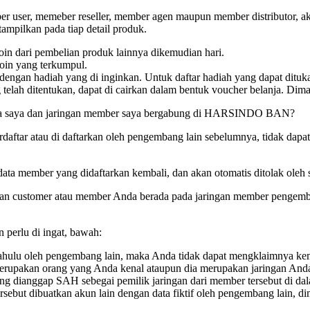
er user, memeber reseller, member agen maupun member distributor, 
tampilkan pada tiap detail produk.
oin dari pembelian produk lainnya dikemudian hari.
oin yang terkumpul.
dengan hadiah yang di inginkan. Untuk daftar hadiah yang dapat dituka
telah ditentukan, dapat di cairkan dalam bentuk voucher belanja. Dima
jika saya dan jaringan member saya bergabung di HARSINDO BAN?
aftar atau di daftarkan oleh pengembang lain sebelumnya, tidak dapat
ata member yang didaftarkan kembali, dan akan otomatis ditolak oleh 
customer atau member Anda berada pada jaringan member pengembang l
 perlu di ingat, bawah:
h dahulu oleh pengembang lain, maka Anda tidak dapat mengklaimnya k
merupakan orang yang Anda kenal ataupun dia merupakan jaringan Anda
ang dianggap SAH sebegai pemilik jaringan dari member tersebut di da
rsebut dibuatkan akun lain dengan data fiktif oleh pengembang lain, 