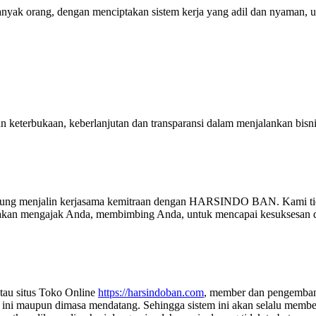
yak orang, dengan menciptakan sistem kerja yang adil dan nyaman, u
erbukaan, keberlanjutan dan transparansi dalam menjalankan bisni
g menjalin kerjasama kemitraan dengan HARSINDO BAN. Kami tidak me
i akan mengajak Anda, membimbing Anda, untuk mencapai kesuksesan d
tau situs Toko Online
https://harsindoban.com
, member dan pengembang
aat ini maupun dimasa mendatang. Sehingga sistem ini akan selalu me