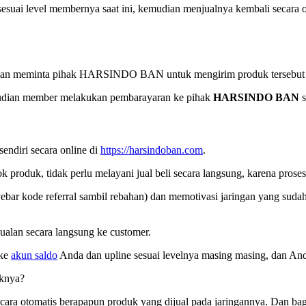
esuai level membernya saat ini, kemudian menjualnya kembali secara of
an meminta pihak HARSINDO BAN untuk mengirim produk tersebut l
udian member melakukan pembarayaran ke pihak
HARSINDO BAN
s
endiri secara online di
https://harsindoban.com
.
 produk, tidak perlu melayani jual beli secara langsung, karena prose
r kode referral sambil rebahan) dan memotivasi jaringan yang sudah 
alan secara langsung ke customer.
 ke
akun saldo
Anda dan upline sesuai levelnya masing masing, dan Anda 
knya?
ara otomatis berapapun produk yang dijual pada jaringannya. Dan bagi h