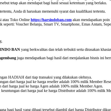
ebut tetap akan mendapat bagi hasil sesuai ketentuan yang berlaku.
rtentu, Anda di haruskan memenuhi syarat dan kualifikasi tertentu.
si atau Toko Online
https://harsindoban.com
akan mendapatkan poin h
ik seperti: Voucher Belanja, Smart TV, Smartphone, Emas Antam, Sepe
g.
INDO BAN
yang berkwalitas dan telah terbukti serta dirasakan khasi
ngembang
juga mendapatkan bagi hasil dari menjalankan bisnis ini ber
gan HADIAH dari tiap transaksi yang dilakukan olehnya.
ungan dari harga jual ke harga reseller adalah 100% milik Member Resel
 dari harga jual ke harga Agen adalah 100% milik Member Agen.
 keuntungan dari harga jual ke harga Distributor adalah 100% milik Me
 bagi hasil yang dibagi tersebut diambil dari harga Distributor diku