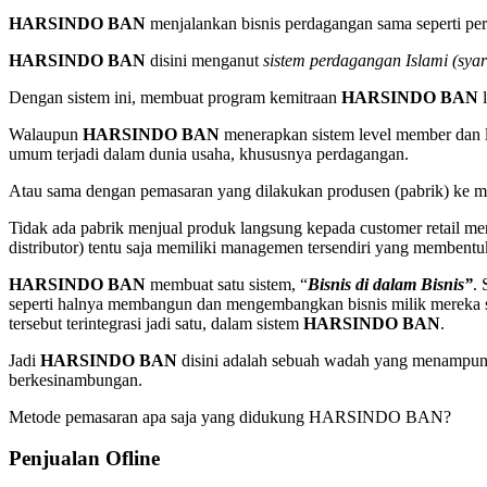
HARSINDO BAN
menjalankan bisnis perdagangan sama seperti p
HARSINDO BAN
disini menganut
sistem perdagangan Islami (syar
Dengan sistem ini, membuat program kemitraan
HARSINDO BAN
l
Walaupun
HARSINDO BAN
menerapkan sistem level member dan 
umum terjadi dalam dunia usaha, khususnya perdagangan.
Atau sama dengan pemasaran yang dilakukan produsen (pabrik) ke mar
Tidak ada pabrik menjual produk langsung kepada customer retail merek
distributor) tentu saja memiliki managemen tersendiri yang membentuk s
HARSINDO BAN
membuat satu sistem, “
Bisnis di dalam Bisnis”
.
seperti halnya membangun dan mengembangkan bisnis milik mereka send
tersebut terintegrasi jadi satu, dalam sistem
HARSINDO BAN
.
Jadi
HARSINDO BAN
disini adalah sebuah wadah yang menampung 
berkesinambungan.
Metode pemasaran apa saja yang didukung HARSINDO BAN?
Penjualan Ofline