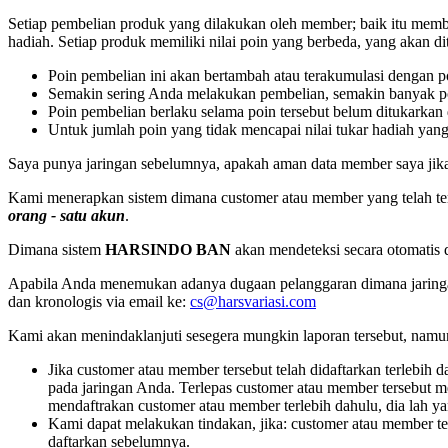
Setiap pembelian produk yang dilakukan oleh member; baik itu memb
hadiah. Setiap produk memiliki nilai poin yang berbeda, yang akan di
Poin pembelian ini akan bertambah atau terakumulasi dengan p
Semakin sering Anda melakukan pembelian, semakin banyak p
Poin pembelian berlaku selama poin tersebut belum ditukarkan 
Untuk jumlah poin yang tidak mencapai nilai tukar hadiah yang 
Saya punya jaringan sebelumnya, apakah aman data member saya 
Kami menerapkan sistem dimana customer atau member yang telah terd
orang - satu akun
.
Dimana sistem
HARSINDO BAN
akan mendeteksi secara otomatis d
Apabila Anda menemukan adanya dugaan pelanggaran dimana jaringan 
dan kronologis via email ke:
cs@harsvariasi.com
Kami akan menindaklanjuti sesegera mungkin laporan tersebut, namun
Jika customer atau member tersebut telah didaftarkan terlebi
pada jaringan Anda. Terlepas customer atau member tersebut 
mendaftrakan customer atau member terlebih dahulu, dia lah y
Kami dapat melakukan tindakan, jika: customer atau member te
daftarkan sebelumnya.